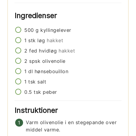
Ingredienser
500
g
kyllingelever
1
stk
løg
hakket
2
fed
hvidløg
hakket
2
spsk
olivenolie
1
dl
hønsebouillon
1
tsk
salt
0.5
tsk
peber
Instruktioner
Varm olivenolie i en stegepande over
middel varme.