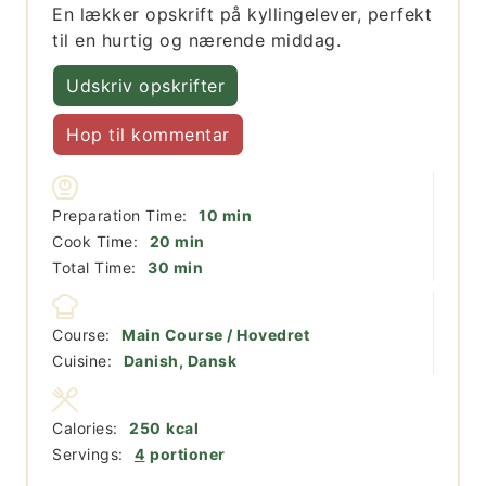
En lækker opskrift på kyllingelever, perfekt
til en hurtig og nærende middag.
Udskriv opskrifter
Hop til kommentar
minutter
Preparation Time:
10
min
minutter
Cook Time:
20
min
minutter
Total Time:
30
min
Course:
Main Course / Hovedret
Cuisine:
Danish, Dansk
Calories:
250
kcal
Servings:
4
portioner