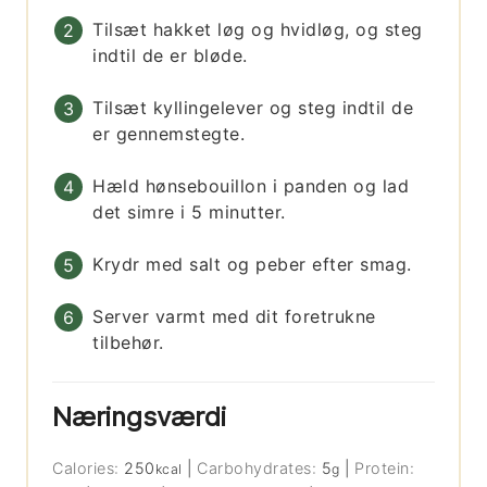
Tilsæt hakket løg og hvidløg, og steg
indtil de er bløde.
Tilsæt kyllingelever og steg indtil de
er gennemstegte.
Hæld hønsebouillon i panden og lad
det simre i 5 minutter.
Krydr med salt og peber efter smag.
Server varmt med dit foretrukne
tilbehør.
Næringsværdi
Calories:
250
|
Carbohydrates:
5
|
Protein:
kcal
g