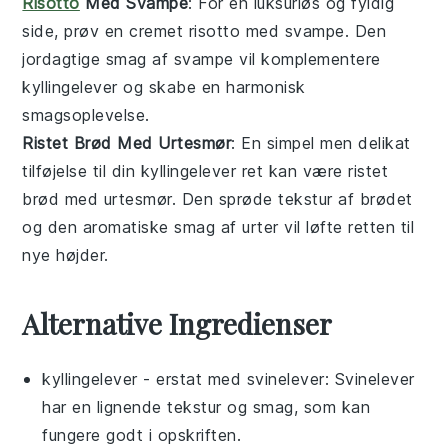
Risotto
Med Svampe
: For en
luksuriøs
og
fyldig
side, prøv en
cremet
risotto
med
svampe
. Den
jordagtige
smag af
svampe
vil komplementere
kyllingelever
og skabe en
harmonisk
smagsoplevelse.
Ristet Brød Med Urtesmør
: En
simpel
men
delikat
tilføjelse til din
kyllingelever
ret kan være
ristet
brød
med
urtesmør
. Den
sprøde
tekstur af
brødet
og den
aromatiske
smag af
urter
vil løfte retten til
nye højder.
Alternative Ingredienser
kyllingelever
- erstat med
svinelever
: Svinelever
har en lignende tekstur og smag, som kan
fungere godt i opskriften.