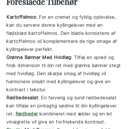
Foreslåede Tilbehør
Kartoffelmos
: For en
cremet
og
fyldig
oplevelse,
kan du servere denne
kyllingelever
med en
fløjlsblød
kartoffelmos
. Den
bløde
konsistens af
kartoffelmos
vil komplementere de
rige
smage af
kyllingelever
perfekt.
Grønne Bønner Med Hvidløg
: Tilføj en
sprød
og
frisk
dimension til din ret med
grønne bønner
stegt
med
hvidløg
. Den
skarpe
smag af
hvidløg
vil
harmonere smukt med
kyllingelever
og give en
kontrast
i tekstur.
Rødbedesalat
: En
farverig
og
sund
rødbedesalat
kan tilføje en
jordagtig
sødme til din
kyllingelever
ret.
Rødbeder
kombineret med
æbler
og en
let
vinaigrette
vil give en
forfriskende
kontrast.