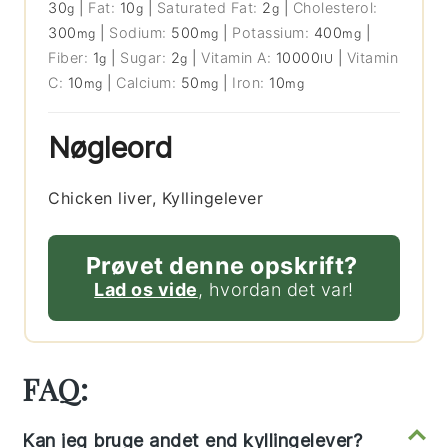
30
|
Fat:
10
|
Saturated Fat:
2
|
Cholesterol:
g
g
g
300
|
Sodium:
500
|
Potassium:
400
|
mg
mg
mg
Fiber:
1
|
Sugar:
2
|
Vitamin A:
10000
|
Vitamin
g
g
IU
C:
10
|
Calcium:
50
|
Iron:
10
mg
mg
mg
Nøgleord
Chicken liver, Kyllingelever
Prøvet denne opskrift?
Lad os vide
, hvordan det var!
FAQ:
Kan jeg bruge andet end kyllingelever?