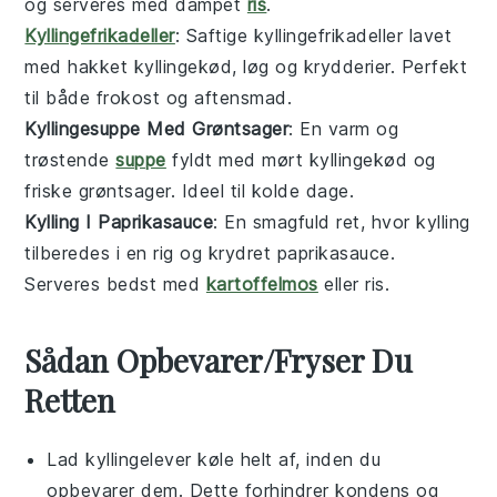
og serveres med dampet
ris
.
Kyllingefrikadeller
: Saftige
kyllingefrikadeller
lavet
med hakket
kyllingekød
, løg og krydderier. Perfekt
til både frokost og aftensmad.
Kyllingesuppe Med Grøntsager
: En varm og
trøstende
suppe
fyldt med mørt
kyllingekød
og
friske
grøntsager
. Ideel til kolde dage.
Kylling I Paprikasauce
: En smagfuld ret, hvor
kylling
tilberedes i en rig og krydret
paprikasauce
.
Serveres bedst med
kartoffelmos
eller
ris
.
Sådan Opbevarer/Fryser Du
Retten
Lad
kyllingelever
køle helt af, inden du
opbevarer dem. Dette forhindrer kondens og