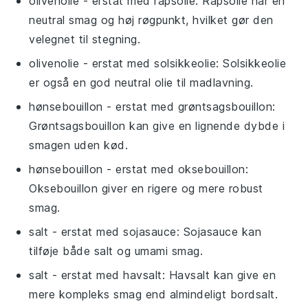
olivenolie
- erstat med
rapsolie
: Rapsolie har en
neutral smag og høj røgpunkt, hvilket gør den
velegnet til stegning.
olivenolie
- erstat med
solsikkeolie
: Solsikkeolie
er også en god neutral olie til madlavning.
hønsebouillon
- erstat med
grøntsagsbouillon
:
Grøntsagsbouillon kan give en lignende dybde i
smagen uden kød.
hønsebouillon
- erstat med
oksebouillon
:
Oksebouillon giver en rigere og mere robust
smag.
salt
- erstat med
sojasauce
: Sojasauce kan
tilføje både salt og umami smag.
salt
- erstat med
havsalt
: Havsalt kan give en
mere kompleks smag end almindeligt bordsalt.