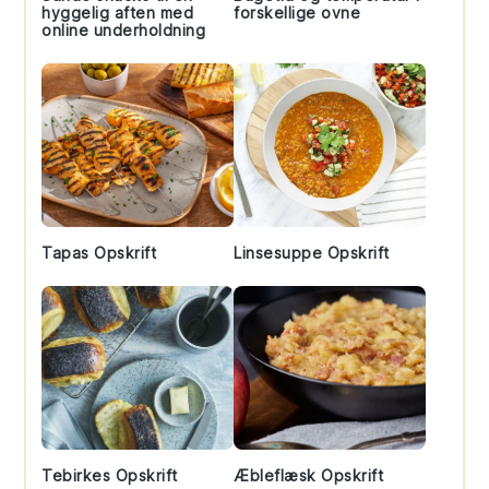
hyggelig aften med
forskellige ovne
online underholdning
Tapas Opskrift
Linsesuppe Opskrift
Tebirkes Opskrift
Æbleflæsk Opskrift