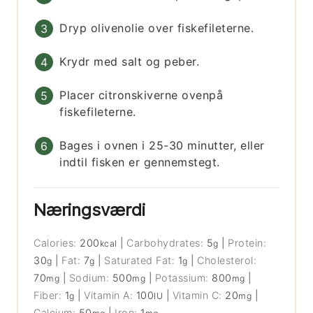
Dryp olivenolie over fiskefileterne.
Krydr med salt og peber.
Placer citronskiverne ovenpå
fiskefileterne.
Bages i ovnen i 25-30 minutter, eller
indtil fisken er gennemstegt.
Næringsværdi
Calories:
200
|
Carbohydrates:
5
|
Protein:
kcal
g
30
|
Fat:
7
|
Saturated Fat:
1
|
Cholesterol:
g
g
g
70
|
Sodium:
500
|
Potassium:
800
|
mg
mg
mg
Fiber:
1
|
Vitamin A:
100
|
Vitamin C:
20
|
g
IU
mg
Calcium:
50
|
Iron:
1