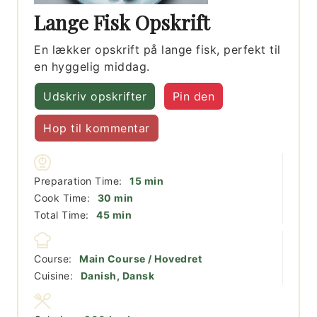
Lange Fisk Opskrift
En lækker opskrift på lange fisk, perfekt til
en hyggelig middag.
Udskriv opskrifter
Pin den
Hop til kommentar
minutter
Preparation Time:
15
min
minutter
Cook Time:
30
min
minutter
Total Time:
45
min
Course:
Main Course / Hovedret
Cuisine:
Danish, Dansk