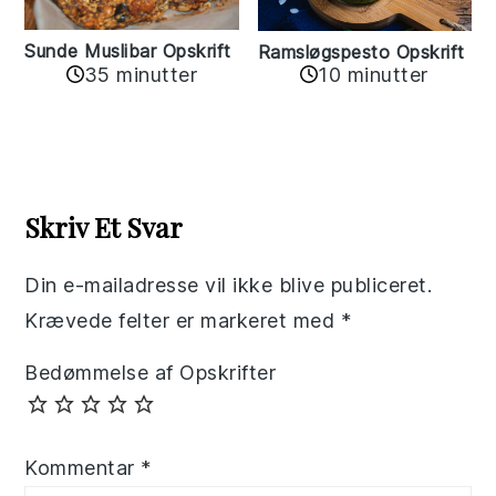
Sunde Muslibar Opskrift
Ramsløgspesto Opskrift
35 minutter
10 minutter
Reader
Interactions
Skriv Et Svar
Din e-mailadresse vil ikke blive publiceret.
Krævede felter er markeret med
*
Bedømmelse af Opskrifter
Kommentar
*