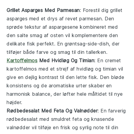
Grillet Asparges Med Parmesan
: Forestil dig
grillet
asparges
med et drys af revet
parmesan
. Den
sprøde tekstur af aspargesene kombineret med
den salte smag af osten vil komplementere den
delikate
fisk
perfekt. En
grøntsag
-side-dish, der
tilføjer både farve og smag til din tallerken.
Kartoffelmos
Med Hvidløg Og Timian
: En cremet
kartoffelmos
med et strejf af
hvidløg
og
timian
vil
give en dejlig kontrast til den lette
fisk
. Den bløde
konsistens og de aromatiske urter skaber en
harmonisk balance, der løfter hele måltidet til nye
højder.
Rødbedesalat Med Feta Og Valnødder
: En farverig
rødbedesalat
med smuldret
feta
og knasende
valnødder
vil tilføje en frisk og syrlig note til din