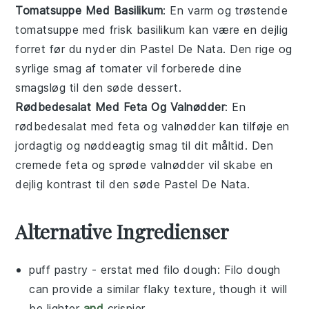
Tomatsuppe Med Basilikum
: En varm og trøstende
tomatsuppe
med frisk
basilikum
kan være en dejlig
forret før du nyder din
Pastel De Nata
. Den rige og
syrlige smag af
tomater
vil forberede dine
smagsløg til den søde
dessert
.
Rødbedesalat Med Feta Og Valnødder
: En
rødbedesalat
med
feta
og
valnødder
kan tilføje en
jordagtig og nøddeagtig smag til dit måltid. Den
cremede
feta
og sprøde
valnødder
vil skabe en
dejlig kontrast til den søde
Pastel De Nata
.
Alternative Ingredienser
puff pastry
- erstat med
filo dough
: Filo dough
can provide a similar flaky texture, though it will
be lighter
and
crispier.