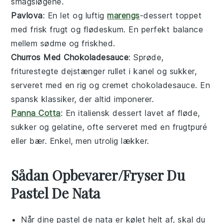
smagsløgene.
Pavlova
: En let og luftig
marengs
-dessert toppet
med frisk
frugt
og
flødeskum
. En perfekt balance
mellem sødme og friskhed.
Churros Med Chokoladesauce
: Sprøde,
friturestegte
dejstænger
rullet i
kanel
og
sukker
,
serveret med en rig og cremet
chokoladesauce
. En
spansk klassiker, der altid imponerer.
Panna Cotta
: En italiensk
dessert
lavet af fløde,
sukker
og
gelatine
, ofte serveret med en frugtpuré
eller
bær
. Enkel, men utrolig lækker.
Sådan Opbevarer/Fryser Du
Pastel De Nata
Når dine
pastel de nata
er kølet helt af, skal du