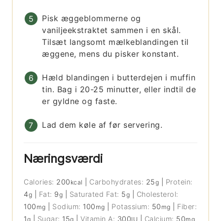
Pisk æggeblommerne og
vaniljeekstraktet sammen i en skål.
Tilsæt langsomt mælkeblandingen til
æggene, mens du pisker konstant.
Hæld blandingen i butterdejen i muffin
tin. Bag i 20-25 minutter, eller indtil de
er gyldne og faste.
Lad dem køle af før servering.
Næringsværdi
Calories:
200
|
Carbohydrates:
25
|
Protein:
kcal
g
4
|
Fat:
9
|
Saturated Fat:
5
|
Cholesterol:
g
g
g
100
|
Sodium:
100
|
Potassium:
50
|
Fiber:
mg
mg
mg
1
|
Sugar:
15
|
Vitamin A:
300
|
Calcium:
50
g
g
IU
mg