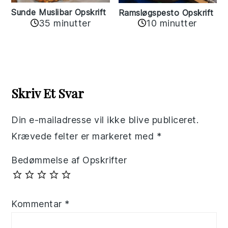
Sunde Muslibar Opskrift
Ramsløgspesto Opskrift
35 minutter
10 minutter
Reader
Interactions
Skriv Et Svar
Din e-mailadresse vil ikke blive publiceret.
Krævede felter er markeret med
*
Bedømmelse af Opskrifter
Kommentar
*