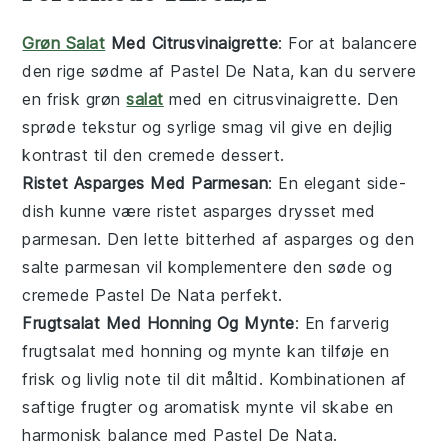
Grøn Salat
Med Citrusvinaigrette
: For at balancere
den rige sødme af
Pastel De Nata
, kan du servere
en frisk
grøn
salat
med en
citrusvinaigrette
. Den
sprøde tekstur og syrlige smag vil give en dejlig
kontrast til den cremede
dessert
.
Ristet Asparges Med Parmesan
: En elegant
side-
dish
kunne være
ristet asparges
drysset med
parmesan
. Den lette bitterhed af
asparges
og den
salte
parmesan
vil komplementere den søde og
cremede
Pastel De Nata
perfekt.
Frugtsalat Med Honning Og Mynte
: En farverig
frugtsalat
med
honning
og
mynte
kan tilføje en
frisk og livlig note til dit måltid. Kombinationen af
saftige
frugter
og aromatisk
mynte
vil skabe en
harmonisk balance med
Pastel De Nata
.