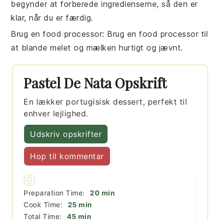
begynder at forberede ingredienserne, så den er
klar, når du er færdig.
Brug en food processor
: Brug en
food processor
til
at blande
melet
og
mælken
hurtigt og jævnt.
Pastel De Nata Opskrift
En lækker portugisisk dessert, perfekt til
enhver lejlighed.
Udskriv opskrifter
Hop til kommentar
minutter
Preparation Time:
20
min
minutter
Cook Time:
25
min
minutter
Total Time:
45
min