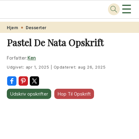
☰
Opskrift
.net
Skip
Skip
Skip
Skip
Hjem
Desserter
to
to
to
to
Pastel De Nata Opskrift
primary
main
primary
footer
navigation
content
sidebar
Forfatter:
Ken
Udgivet:
apr 1, 2025
|
Opdateret:
aug 26, 2025
Udskriv opskrifter
Hop Til Opskrift