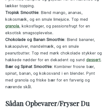
lækker topping.
Tropisk Smoothie
: Blend
mango
,
ananas
,
kokosmælk
, og en smule
limejuice
. Top med
granola
,
kokosflager
, og
passionsfrugt
for en
eksotisk smagsoplevelse.
Chokolade og Banan Smoothie
: Blend
bananer
,
kakaopulver
,
mandelmælk
, og en smule
peanutbutter
. Top med
mørk chokolade
stykker og
hakkede nødder
for en dekadent og sund
dessert
.
Bær og Spinat Smoothie
: Kombiner
frosne bær
,
spinat
,
banan
, og
kokosvand
i en blender. Pynt
med
granola
og
friske bær
for en farverig og
nærende skål.
Sådan Opbevarer/Fryser Du