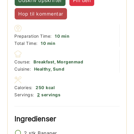
Udskriv opskrifter
Pin den
Hop til kommentar
minutter
Preparation Time:
10
min
minutter
Total Time:
10
min
Course:
Breakfast, Morgenmad
Cuisine:
Healthy, Sund
Calories:
250
kcal
Servings:
2
servings
Ingredienser
2
stk
Bananer