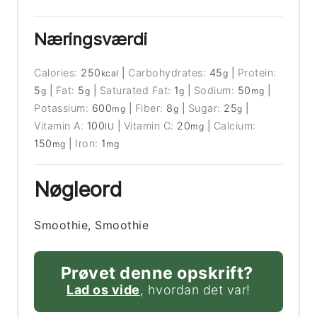
Næringsværdi
Calories:
250
|
Carbohydrates:
45
|
Protein:
kcal
g
5
|
Fat:
5
|
Saturated Fat:
1
|
Sodium:
50
|
g
g
g
mg
Potassium:
600
|
Fiber:
8
|
Sugar:
25
|
mg
g
g
Vitamin A:
100
|
Vitamin C:
20
|
Calcium:
IU
mg
150
|
Iron:
1
mg
mg
Nøgleord
Smoothie, Smoothie
Prøvet denne opskrift?
Lad os vide
, hvordan det var!