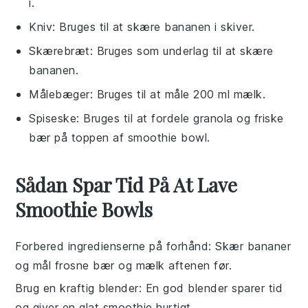
i.
Kniv
: Bruges til at skære bananen i skiver.
Skærebræt
: Bruges som underlag til at skære
bananen.
Målebæger
: Bruges til at måle 200 ml mælk.
Spiseske
: Bruges til at fordele granola og friske
bær på toppen af smoothie bowl.
Sådan Spar Tid På At Lave
Smoothie Bowls
Forbered ingredienserne på forhånd
: Skær
bananer
og mål
frosne bær
og
mælk
aftenen før.
Brug en kraftig blender
: En god blender sparer tid
og giver en glat
smoothie
hurtigt.