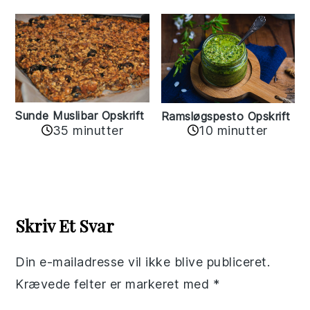
Sunde Muslibar Opskrift
Ramsløgspesto Opskrift
35 minutter
10 minutter
Reader
Interactions
Skriv Et Svar
Din e-mailadresse vil ikke blive publiceret.
Krævede felter er markeret med
*