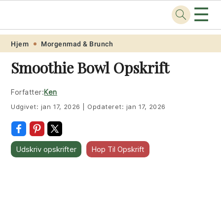
☰
Opskrift
.net
Skip
Skip
Skip
Skip
Hjem
Morgenmad & Brunch
to
to
to
to
Smoothie Bowl Opskrift
primary
main
primary
footer
navigation
content
sidebar
Forfatter:
Ken
Udgivet:
jan 17, 2026
|
Opdateret:
jan 17, 2026
Udskriv opskrifter
Hop Til Opskrift