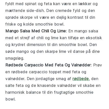
fyldt med
spinat
og
feta
kan være en lækker og
mættende side-dish. Den cremede fyld og den
sprøde skorpe vil være en dejlig kontrast til din
friske og kolde
smoothie bowl
.
Mango Salsa Med Chili Og Lime
: En
mango salsa
med et strejf af
chili
og
lime
kan tilføje en eksotisk
og krydret dimension til din
smoothie bowl
. Den
søde mango og den skarpe lime vil danse på dine
smagsløg.
Rødbede Carpaccio Med Feta Og Valnødder
: Prøv
en
rødbede carpaccio
toppet med
feta
og
valnødder
. Den jordagtige smag af
rødbede
, den
salte feta og de knasende valnødder vil skabe en
harmonisk balance til din frugtagtige
smoothie
bowl
.