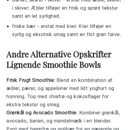
i skiver
: Æbler tilføjer en frisk og sprød tekstur
samt en let syrlighed.
friske bær
- erstat med
kiwi
: Kiwi tilføjer en
syrlig og eksotisk smag samt en flot grøn farve.
Andre Alternative Opskrifter
Lignende Smoothie Bowls
Frisk Frugt Smoothie
: Blend en kombination af
æbler
,
pærer
, og
appelsiner
med lidt
yoghurt
og
honning
. Top med
chiafrø
og
kokosflager
for
ekstra tekstur og smag.
Grønkål og Avocado Smoothie
: Kombiner
grønkål
,
avocado
,
banan
, og
mandelmælk
i en blender.
Pynt med
hampfrø
og
gojibær
for en nærende og