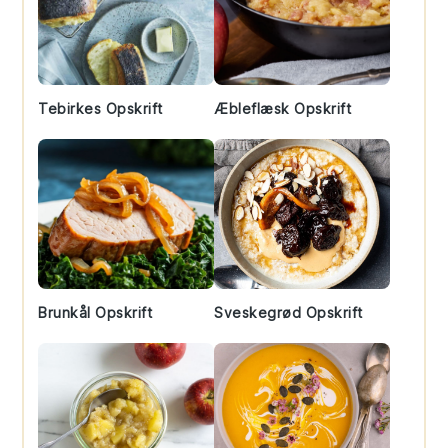
Tebirkes Opskrift
Æbleflæsk Opskrift
Brunkål Opskrift
Sveskegrød Opskrift