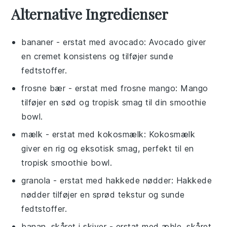
Alternative Ingredienser
bananer
- erstat med
avocado
: Avocado giver
en cremet konsistens og tilføjer sunde
fedtstoffer.
frosne bær
- erstat med
frosne mango
: Mango
tilføjer en sød og tropisk smag til din smoothie
bowl.
mælk
- erstat med
kokosmælk
: Kokosmælk
giver en rig og eksotisk smag, perfekt til en
tropisk smoothie bowl.
granola
- erstat med
hakkede nødder
: Hakkede
nødder tilføjer en sprød tekstur og sunde
fedtstoffer.
banan, skåret i skiver
- erstat med
æble, skåret