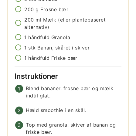
200
g
Frosne bær
200
ml
Mælk (eller plantebaseret
alternativ)
1
håndfuld
Granola
1
stk
Banan, skåret i skiver
1
håndfuld
Friske bær
Instruktioner
Blend bananer, frosne bær og mælk
indtil glat.
Hæld smoothie i en skål.
Top med granola, skiver af banan og
friske bær.