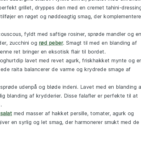
 perfekt grillet, dryppes den med en cremet
tahini
-dressin
 tilføjer en røget og nøddeagtig smag, der komplementere
couscous
, fyldt med saftige
rosiner
, sprøde
mandler
og e
der
,
zucchini
og
rød peber
. Smagt til med en blanding af
denne ret bringer en eksotisk flair til bordet.
oghurtdip
lavet med revet
agurk
, friskhakket
mynte
og e
emede
raita
balancerer de varme og krydrede smage af
 sprøde udenpå og bløde indeni. Lavet med en blanding a
 blanding af krydderier. Disse falafler er perfekte til at
.
salat
med masser af hakket
persille
,
tomater
,
agurk
og
iver en syrlig og let smag, der harmonerer smukt med de