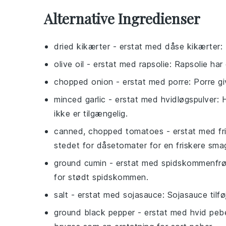
Alternative Ingredienser
dried kikærter
- erstat med
dåse kikærter
:
olive oil
- erstat med
rapsolie
: Rapsolie har
chopped onion
- erstat med
porre
: Porre g
minced garlic
- erstat med
hvidløgspulver
: 
ikke er tilgængelig.
canned, chopped tomatoes
- erstat med
f
stedet for dåsetomater for en friskere sma
ground cumin
- erstat med
spidskommenfr
for stødt spidskommen.
salt
- erstat med
sojasauce
: Sojasauce tilf
ground black pepper
- erstat med
hvid peb