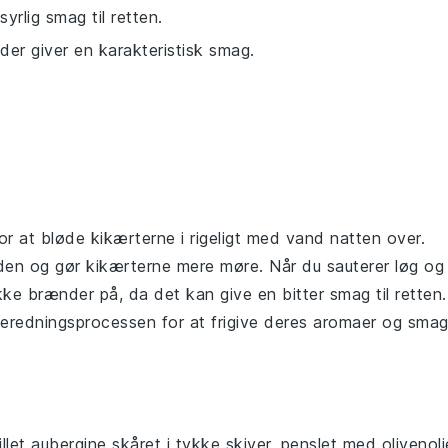
syrlig smag til retten.
 der giver en karakteristisk smag.
for at
bløde
kikærterne
i rigeligt med vand natten over.
iden og gør
kikærterne
mere møre. Når du
sauterer
løg
og
e brænder på, da det kan give en bitter smag til retten.
ilberedningsprocessen for at frigive deres aromaer og smag
illet aubergine
skåret i tykke skiver, penslet med
olivenoli