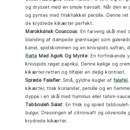
og drysset med en smule
havsalt
. Når den er
og pyntes med friskhakket
persille
. Denne ret
de krydrede
kikærter
perfekt.
Marokkansk Couscous
: En farverig skål med
blanding af dampede
grøntsager
som
gulerød
kanel
,
spidskommen
og en knivspids
safran
, 
Raita
Med Agurk Og Mynte
: En forfriskende
y
knivspids
røget paprika
. Denne kølige og cr
kikærter
-retten og tilføjer en dejlig kontrast.
Sprøde Falafler
: Små, gyldne kugler af
falafel
,
kikærter
,
frisk koriander
,
persille
og en hemmelig
dyppe i en skål med
hummus
eller
tahini
-sauce
Tabbouleh Salat
: En frisk og sprød
tabbouleh
bulgur
. Dressingen af
citronsaft
og
olivenolie
g
krydrede
kikærter
.