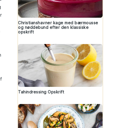
g
r
Christianshavner kage med bærmousse
og nøddebund efter den klassiske
n
opskrift
n
f
Tahindressing Opskrift