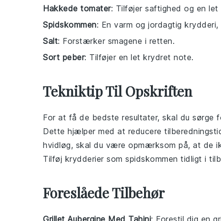
Hakkede tomater
: Tilføjer saftighed og en let 
Spidskommen
: En varm og jordagtig krydderi,
Salt
: Forstærker smagene i retten.
Sort peber
: Tilføjer en let krydret note.
Tekniktip Til Opskriften
For at få de bedste resultater, skal du sørge 
Dette hjælper med at reducere tilberedningst
hvidløg
, skal du være opmærksom på, at de ikk
Tilføj
krydderier
som
spidskommen
tidligt i t
Foreslåede Tilbehør
Grillet Aubergine Med Tahini
: Forestil dig en
gr