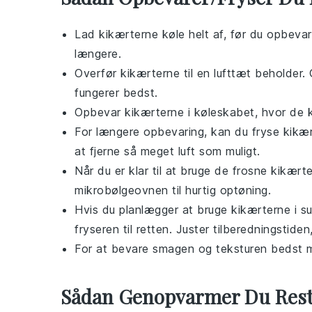
Lad
kikærterne
køle helt af, før du opbeva
længere.
Overfør
kikærterne
til en lufttæt beholder.
fungerer bedst.
Opbevar
kikærterne
i køleskabet, hvor de ka
For længere opbevaring, kan du fryse
kikæ
at fjerne så meget luft som muligt.
Når du er klar til at bruge de frosne
kikærte
mikrobølgeovnen til hurtig optøning.
Hvis du planlægger at bruge
kikærterne
i
s
fryseren til retten. Juster tilberedningstid
For at bevare smagen og teksturen bedst m
Sådan Genopvarmer Du Res