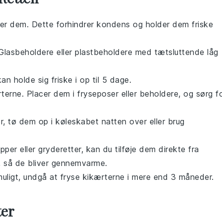
rer dem. Dette forhindrer kondens og holder dem friske
 Glasbeholdere eller plastbeholdere med tætsluttende låg
n holde sig friske i op til 5 dage.
rterne
. Placer dem i fryseposer eller beholdere, og sørg f
r
, tø dem op i køleskabet natten over eller brug
upper
eller
gryderetter
, kan du tilføje dem direkte fra
en, så de bliver gennemvarme.
uligt, undgå at fryse
kikærterne
i mere end 3 måneder.
ter