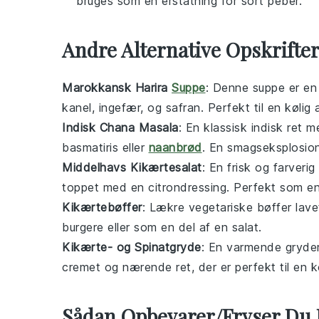
bruges som en erstatning for sort peber.
Andre Alternative Opskrifte
Marokkansk Harira
Suppe
: Denne
suppe
er en
kanel
,
ingefær
, og
safran
. Perfekt til en kølig 
Indisk Chana Masala
: En klassisk
indisk
ret 
basmatiris
eller
naanbrød
. En smagseksplosio
Middelhavs Kikærtesalat
: En frisk og farverig
toppet med en
citrondressing
. Perfekt som en 
Kikærtebøffer
: Lækre
vegetariske
bøffer lave
burgere
eller som en del af en
salat
.
Kikærte- og Spinatgryde
: En varmende
gryde
cremet og nærende ret, der er perfekt til en k
Sådan Opbevarer/Fryser Du 