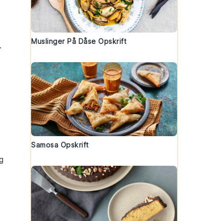
Muslinger På Dåse Opskrift
.
Samosa Opskrift
g