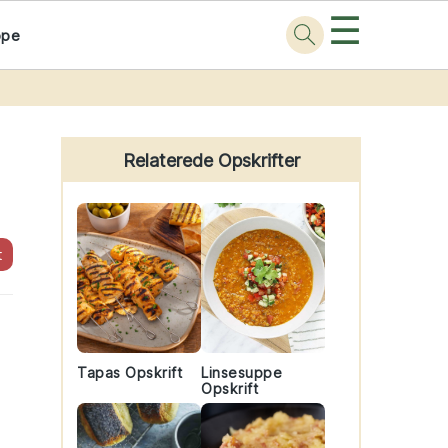
☰
ppe
Primary
Sidebar
Relaterede Opskrifter
t
Tapas Opskrift
Linsesuppe
Opskrift