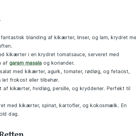
r
 fantastisk blanding af
kikærter
,
linser
, og
lam
, krydret m
aften.
med
kikærter
i en krydret
tomatsauce
, serveret med
n af
garam masala
og
koriander
.
salat
med
kikærter
,
agurk
,
tomater
,
rødløg
, og
fetaost
,
let frokost eller tilbehør.
t af
kikærter
,
hvidløg
,
persille
, og
krydderier
. Perfekt til
ret
med
kikærter
,
spinat
,
kartofler
, og
kokosmælk
. En
old dag.
Retten