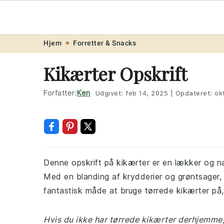
Opskrift
.ne
Skip
Skip
Skip
Skip
Hjem
Forretter & Snacks
to
to
to
to
Kikærter Opskrift
primary
main
primary
footer
navigation
content
sidebar
Forfatter:
Ken
Udgivet:
feb 14, 2025
|
Opdateret:
ok
Denne opskrift på kikærter er en lækker og næ
Med en blanding af krydderier og grøntsager,
fantastisk måde at bruge tørrede kikærter på,
Hvis du ikke har tørrede kikærter derhjemm