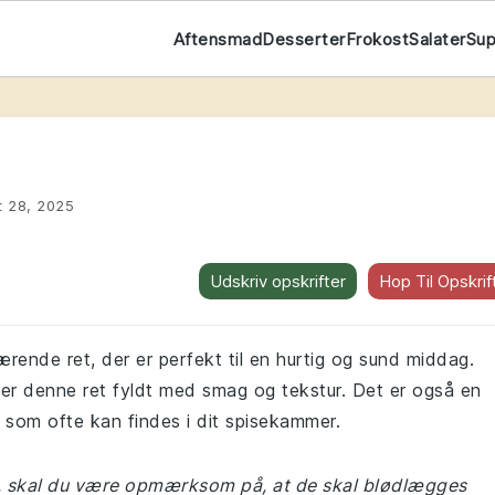
Aftensmad
Desserter
Frokost
Salater
Su
t
t 28, 2025
Udskriv opskrifter
Hop Til Opskrif
rende ret, der er perfekt til en hurtig og sund middag.
 er denne ret fyldt med smag og tekstur. Det er også en
 som ofte kan findes i dit spisekammer.
e, skal du være opmærksom på, at de skal blødlægges