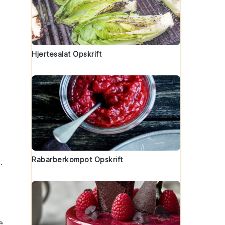
Hjertesalat Opskrift
Rabarberkompot Opskrift
.
e