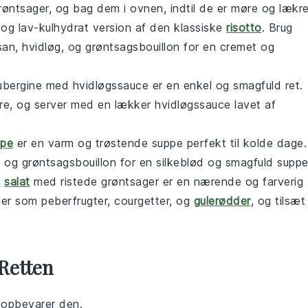
røntsager, og bag dem i ovnen, indtil de er møre og lækre
r og
lav-kulhydrat
version af den klassiske
risotto
. Brug
san
,
hvidløg
, og
grøntsagsbouillon
for en cremet og
 aubergine med hvidløgssauce er en enkel og smagfuld
ret
.
møre, og server med en lækker hvidløgssauce lavet af
ppe
er en varm og trøstende
suppe
perfekt til kolde dage.
, og
grøntsagsbouillon
for en silkeblød og smagfuld suppe
a
salat
med ristede grøntsager er en nærende og farverig
ager som
peberfrugter
,
courgetter
, og
gulerødder
, og tilsæt
Retten
u opbevarer den.