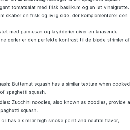
egant
tomatsalat
med frisk
basilikum
og en let vinaigrette.
um
skaber en frisk og livlig side, der komplementerer den
stet med
parmesan
og krydderier giver en knasende
e perler er den perfekte kontrast til de bløde strimler af
uash
: Butternut squash has a similar texture when cooked
of spaghetti squash.
dles
: Zucchini noodles, also known as zoodles, provide a
 spaghetti squash.
oil has a similar high smoke point and neutral flavor,