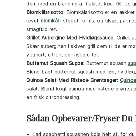
dem med en blanding af hakket
kød
,
ris
, og g
Blomkålsrisotto
: Blomkålsrisotto er en lække
revet
blomkål
i stedet for ris, og tilsæt
parme
smagfuld ret.
Grillet Aubergine Med Hvidløgssauce
: Grillet
Skær auberginen i skiver, grill dem til de er 
yoghurt
,
citron
, og
friske urter
.
Butternut Squash Suppe
: Butternut squash
su
Blend bagt butternut squash med
løg
,
hvidløg
Quinoa Salat Med Ristede Grøntsager
:
Quino
salat
. Bland kogt quinoa med ristede grønts
en frisk
citrondressing
.
Sådan Opbevarer/Fryser Du 
Lad
spaghetti squashen
køle helt af, før d