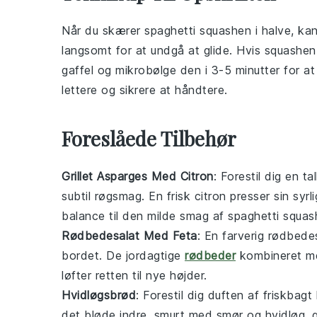
Når du skærer
spaghetti squashen
i halve, ka
langsomt for at undgå at glide. Hvis squashen
gaffel og mikrobølge den i 3-5 minutter for at
lettere og sikrere at håndtere.
Foreslåede Tilbehør
Grillet Asparges Med Citron
: Forestil dig en t
subtil røgsmag. En frisk
citron
presser sin syrl
balance til den milde smag af
spaghetti squas
Rødbedesalat Med Feta
: En farverig
rødbedes
bordet. De jordagtige
rødbeder
kombineret m
løfter retten til nye højder.
Hvidløgsbrød
: Forestil dig duften af friskbagt
det bløde indre, smurt med smør og
hvidløg
, 