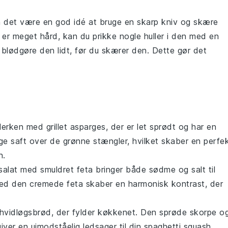
n det være en god idé at bruge en skarp kniv og skære
 er meget hård, kan du prikke nogle huller i den med en
 blødgøre den lidt, før du skærer den. Dette gør det
allerken med
grillet asparges
, der er let sprødt og har en
ige saft over de grønne stængler, hvilket skaber en perfe
h
.
alat
med smuldret
feta
bringer både sødme og salt til
ed den cremede
feta
skaber en harmonisk kontrast, der
hvidløgsbrød
, der fylder køkkenet. Den sprøde skorpe o
giver en uimodståelig ledsager til din
spaghetti squash
.