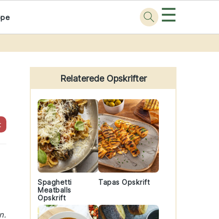
☰
ppe
Primary
Sidebar
Relaterede Opskrifter
t
Spaghetti
Tapas Opskrift
Meatballs
Opskrift
n.