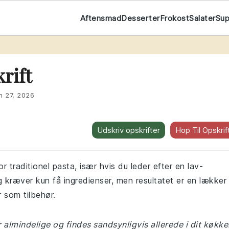
Aftensmad
Desserter
Frokost
Salater
Su
t
rift
n 27, 2026
Udskriv opskrifter
Hop Til Opskrif
r traditionel pasta, især hvis du leder efter en lav-
g kræver kun få ingredienser, men resultatet er en lækker
 som tilbehør.
r almindelige og findes sandsynligvis allerede i dit køkke