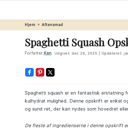
Opskrift
.ne
Skip
Skip
Skip
Skip
Hjem
Aftensmad
to
to
to
to
Spaghetti Squash Opsk
primary
main
primary
footer
navigation
content
sidebar
Forfatter:
Ken
Udgivet:
dec 29, 2025
|
Opdateret:
ja
Spaghetti squash er en fantastisk erstatning fo
kulhydrat mulighed. Denne opskrift er enkel o
og sund ret, der kan nydes som hovedret eller
De fleste af ingredienserne i denne opskrift e