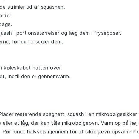
de strimler
ud af squashen.
older.
dage.
quash
i portionsstørrelser og læg dem i fryseposer.
erne, før du forsegler dem.
i køleskabet natten over.
et, indtil den er gennemvarm.
Placer resterende
spaghetti squash
i en mikrobølgesikker
 eller et låg, der kan tåle mikrobølgeovn. Varm op på høj 
t. Rør rundt halvvejs igennem for at sikre jævn opvarmning