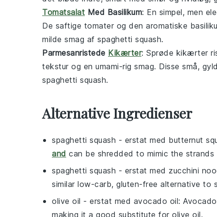
Tomatsalat
Med Basilikum
: En simpel, men el
De saftige
tomater
og den aromatiske
basilik
milde smag af
spaghetti squash
.
Parmesanristede
Kikærter
: Sprøde
kikærter
ri
tekstur og en umami-rig smag. Disse små, gyldn
spaghetti squash
.
Alternative Ingredienser
spaghetti squash
- erstat med
butternut sq
and
can be shredded to mimic the strands 
spaghetti squash
- erstat med
zucchini noo
similar low-carb, gluten-free alternative to
olive oil
- erstat med
avocado oil
: Avocado 
making it a good substitute for olive oil.