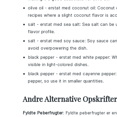
olive oil
- erstat med
coconut oil
: Coconut o
recipes where a slight coconut flavor is ac
salt
- erstat med
sea salt
: Sea salt can be 
flavor profile.
salt
- erstat med
soy sauce
: Soy sauce can
avoid overpowering the dish.
black pepper
- erstat med
white pepper
: W
visible in light-colored dishes.
black pepper
- erstat med
cayenne pepper
pepper, so use it in smaller quantities.
Andre Alternative Opskrifte
Fyldte Peberfrugter
: Fyldte peberfrugter er 