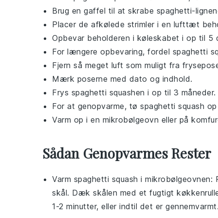
Brug en gaffel til at skrabe
spaghetti-lignen
Placer de afkølede strimler i en lufttæt beh
Opbevar beholderen i køleskabet i op til 5 
For længere opbevaring, fordel
spaghetti s
Fjern så meget luft som muligt fra frysepos
Mærk poserne med dato og indhold.
Frys
spaghetti squashen
i op til 3 måneder.
For at genopvarme, tø
spaghetti squash
op 
Varm op i en mikrobølgeovn eller på komfur
Sådan Genopvarmes Rester
Varm
spaghetti squash
i mikrobølgeovnen: 
skål. Dæk skålen med et fugtigt køkkenrulle
1-2 minutter, eller indtil det er gennemvarm