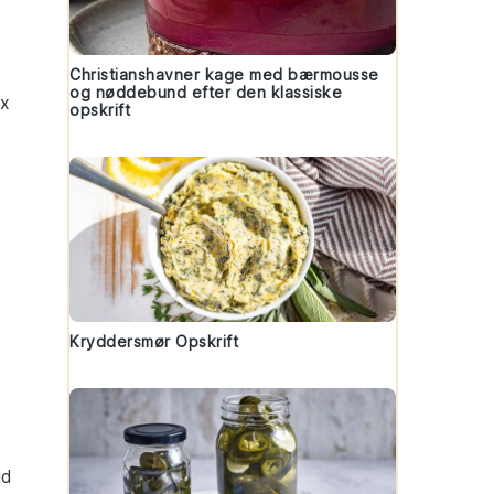
Christianshavner kage med bærmousse
og nøddebund efter den klassiske
ex
opskrift
Kryddersmør Opskrift
ld