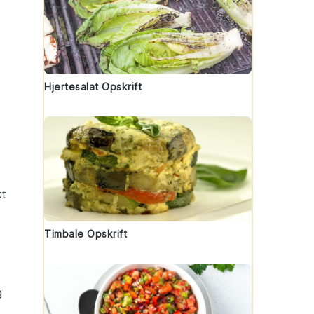
Hjertesalat Opskrift
kt
Timbale Opskrift
g