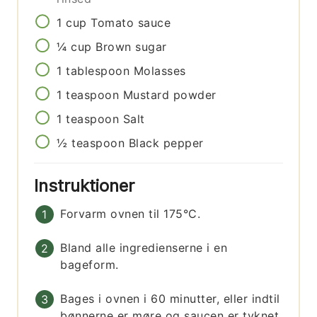
1
cup
Tomato sauce
¼
cup
Brown sugar
1
tablespoon
Molasses
1
teaspoon
Mustard powder
1
teaspoon
Salt
½
teaspoon
Black pepper
Instruktioner
Forvarm ovnen til 175°C.
Bland alle ingredienserne i en
bageform.
Bages i ovnen i 60 minutter, eller indtil
bønnerne er møre og saucen er tyknet.