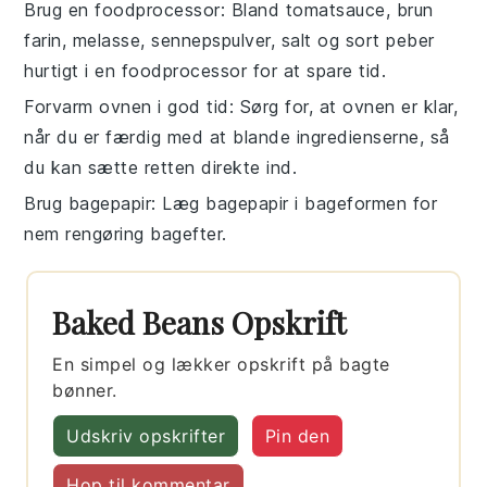
Brug en foodprocessor
: Bland
tomatsauce
,
brun
farin
,
melasse
,
sennepspulver
,
salt
og
sort peber
hurtigt i en foodprocessor for at spare tid.
Forvarm ovnen i god tid
: Sørg for, at ovnen er klar,
når du er færdig med at blande ingredienserne, så
du kan sætte retten direkte ind.
Brug bagepapir
: Læg bagepapir i bageformen for
nem rengøring bagefter.
Baked Beans Opskrift
En simpel og lækker opskrift på bagte
bønner.
Udskriv opskrifter
Pin den
Hop til kommentar