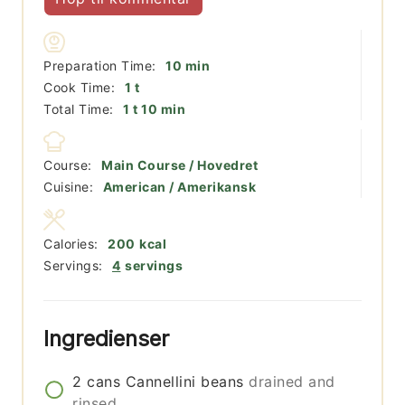
minutter
Preparation Time:
10
min
time
Cook Time:
1
t
time
minutter
Total Time:
1
t
10
min
Course:
Main Course / Hovedret
Cuisine:
American / Amerikansk
Calories:
200
kcal
Servings:
4
servings
Ingredienser
2
cans
Cannellini beans
drained and
rinsed