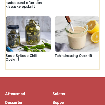
nøddebund efter den
klassiske opskrift
Søde Syltede Chili
Tahindressing Opskrift
Opskrift
Footer
Aftensmad
Salater
Desserter
Suppe