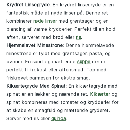
Krydret Linsegryde
: En
krydret linsegryde
er en
fantastisk måde at nyde
linser
på. Denne ret
kombinerer
røde linser
med
grøntsager
og en
blanding af varme krydderier. Perfekt til en kold
aften, serveret med
brød
eller
ris
.
Hjemmelavet Minestrone
: Denne
hjemmelavede
minestrone
er fyldt med
grøntsager
,
pasta
, og
bønner
. En sund og mættende
suppe
der er
perfekt til frokost eller aftensmad. Top med
friskrevet
parmesan
for ekstra smag.
Kikærtegryde Med Spinat
: En
kikærtegryde med
spinat
er en lækker og nærende ret.
Kikærter
og
spinat
kombineres med
tomater
og krydderier for
at skabe en smagfuld og mættende
gryderet
.
Server med
ris
eller
quinoa
.