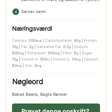
Server varm.
Næringsværdi
Calories:
200
|
Carbohydrates:
40
|
Protein:
kcal
g
10
|
Fat:
2
|
Saturated Fat:
0.5
|
Sodium:
g
g
g
600
|
Potassium:
500
|
Fiber:
8
|
Sugar:
mg
mg
g
15
|
Vitamin A:
100
|
Vitamin C:
10
|
Calcium:
g
IU
mg
80
|
Iron:
3
mg
mg
Nøgleord
Baked Beans, Bagte Bønner
Prøvet denne opskrift?