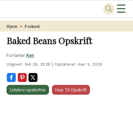
☰
Opskrift
.net
Skip
Skip
Skip
Skip
Hjem
Frokost
to
to
to
to
Baked Beans Opskrift
primary
main
primary
footer
navigation
content
sidebar
Forfatter:
Ken
Udgivet:
feb 26, 2026
|
Opdateret:
mar 3, 2026
Udskriv opskrifter
Hop Til Opskrift