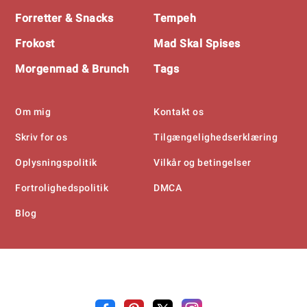
Forretter & Snacks
Tempeh
Frokost
Mad Skal Spises
Morgenmad & Brunch
Tags
Om mig
Kontakt os
Skriv for os
Tilgængelighedserklæring
Oplysningspolitik
Vilkår og betingelser
Fortrolighedspolitik
DMCA
Blog
Opskrift
.n