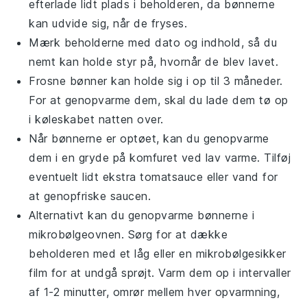
efterlade lidt plads i beholderen, da
bønnerne
kan udvide sig, når de fryses.
Mærk beholderne med dato og indhold, så du
nemt kan holde styr på, hvornår de blev lavet.
Frosne
bønner
kan holde sig i op til 3 måneder.
For at genopvarme dem, skal du lade dem tø op
i køleskabet natten over.
Når
bønnerne
er optøet, kan du genopvarme
dem i en gryde på komfuret ved lav varme. Tilføj
eventuelt lidt ekstra
tomatsauce
eller
vand
for
at genopfriske saucen.
Alternativt kan du genopvarme
bønnerne
i
mikrobølgeovnen. Sørg for at dække
beholderen med et låg eller en mikrobølgesikker
film for at undgå sprøjt. Varm dem op i intervaller
af 1-2 minutter, omrør mellem hver opvarmning,