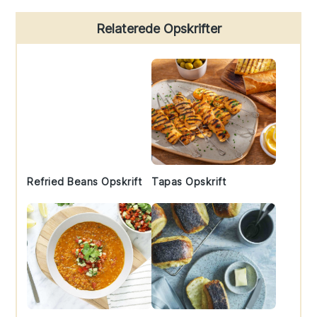
Primary
Relaterede Opskrifter
Sidebar
Refried Beans Opskrift
Tapas Opskrift