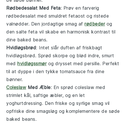
de søde
bønner
.
Rødbedesalat Med Feta
: Prøv en farverig
rødbedesalat
med smuldret
fetaost
og ristede
valnødder
. Den jordagtige smag af
rødbeder
og
den salte
feta
vil skabe en harmonisk kontrast til
dine
baked beans
.
Hvidløgsbrød
: Intet slår duften af friskbagt
hvidløgsbrød
. Sprød skorpe og blød indre, smurt
med
hvidløgssmør
og drysset med
persille
. Perfekt
til at dyppe i den tykke
tomatsauce
fra dine
bønner
.
Coleslaw
Med Æble
: En sprød
coleslaw
med
strimlet
kål
, saftige
æbler
, og en let
yoghurtdressing
. Den friske og syrlige smag vil
opfriske dine smagsløg og komplementere de søde
baked beans
.