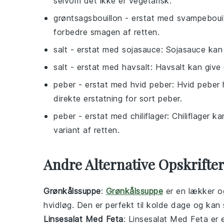
selvom det ikke er vegetarisk.
grøntsagsbouillon
- erstat med
svampebouil
forbedre smagen af retten.
salt
- erstat med
sojasauce
: Sojasauce kan 
salt
- erstat med
havsalt
: Havsalt kan give
peber
- erstat med
hvid peber
: Hvid peber 
direkte erstatning for sort peber.
peber
- erstat med
chiliflager
: Chiliflager 
variant af retten.
Andre Alternative Opskrifte
Grønkålssuppe
:
Grønkålssuppe
er en lækker 
hvidløg. Den er perfekt til kolde dage og kan
Linsesalat Med Feta
: Linsesalat Med Feta er 