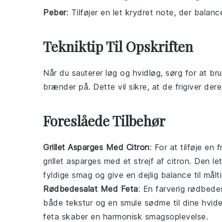
Peber
: Tilføjer en let krydret note, der balanc
Tekniktip Til Opskriften
Når du
sauterer
løg
og
hvidløg
, sørg for at b
brænder på. Dette vil sikre, at de frigiver der
Foreslåede Tilbehør
Grillet Asparges Med Citron
: For at tilføje en 
grillet asparges
med et strejf af citron. Den le
fyldige smag og give en dejlig balance til målti
Rødbedesalat Med Feta
: En farverig
rødbedes
både tekstur og en smule sødme til dine
hvid
feta skaber en harmonisk smagsoplevelse.