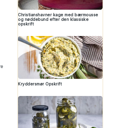
Christianshavner kage med bærmousse
og nøddebund efter den klassiske
opskrift
re
Kryddersmør Opskrift