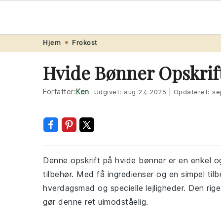
Opskrift
.ne
Skip
Skip
Skip
Skip
Hjem
Frokost
to
to
to
to
Hvide Bønner Opskrif
primary
main
primary
footer
navigation
content
sidebar
Forfatter:
Ken
Udgivet:
aug 27, 2025
|
Opdateret:
se
Denne opskrift på hvide bønner er en enkel 
tilbehør. Med få ingredienser og en simpel til
hverdagsmad og specielle lejligheder. Den ri
gør denne ret uimodståelig.