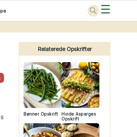
☰
ppe
Primary
Sidebar
Relaterede Opskrifter
t
Bønner Opskrift
Hvide Asparges
øg
Opskrift