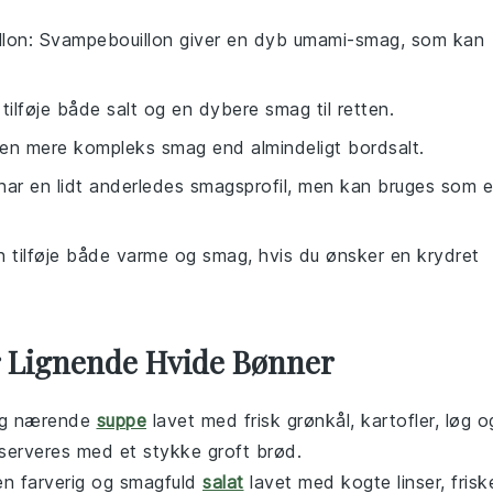
lon
: Svampebouillon giver en dyb umami-smag, som kan
tilføje både salt og en dybere smag til retten.
 en mere kompleks smag end almindeligt bordsalt.
har en lidt anderledes smagsprofil, men kan bruges som 
kan tilføje både varme og smag, hvis du ønsker en krydret
r Lignende Hvide Bønner
og nærende
suppe
lavet med frisk
grønkål
, kartofler, løg o
 serveres med et stykke groft brød.
en farverig og smagfuld
salat
lavet med kogte linser, frisk