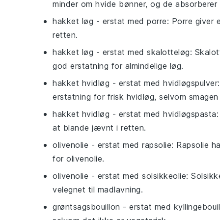
minder om hvide bønner, og de absorberer
hakket løg
- erstat med
porre
: Porre giver 
retten.
hakket løg
- erstat med
skalotteløg
: Skalo
god erstatning for almindelige løg.
hakket hvidløg
- erstat med
hvidløgspulver
erstatning for frisk hvidløg, selvom smagen
hakket hvidløg
- erstat med
hvidløgspasta
at blande jævnt i retten.
olivenolie
- erstat med
rapsolie
: Rapsolie h
for olivenolie.
olivenolie
- erstat med
solsikkeolie
: Solsik
velegnet til madlavning.
grøntsagsbouillon
- erstat med
kyllingeboui