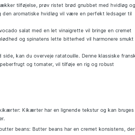
lækker tilføjelse, prøv
ristet brød
gnubbet med hvidløg o
 den aromatiske hvidløg vil være en perfekt ledsager til
avocado salat
med en let vinaigrette vil bringe en cremet
blødhed og spinatens lette bitterhed vil harmonere smukt
d side, kan du overveje
ratatouille
. Denne klassiske frans
peberfrugt
og
tomater
, vil tilføje en rig og robust
kikærter
: Kikærter har en lignende tekstur og kan bruges 
r.
butter beans
: Butter beans har en cremet konsistens, der