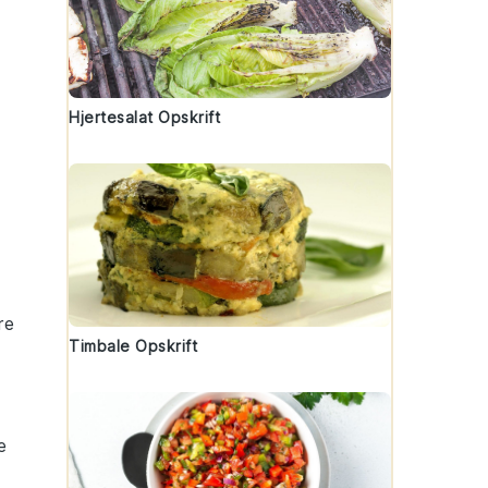
Hjertesalat Opskrift
re
Timbale Opskrift
e