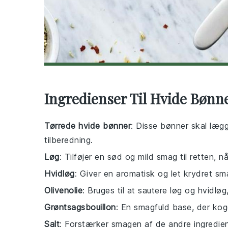
Ingredienser Til Hvide Bønn
Tørrede hvide bønner
: Disse bønner skal lægge
tilberedning.
Løg
: Tilføjer en sød og mild smag til retten, n
Hvidløg
: Giver en aromatisk og let krydret s
Olivenolie
: Bruges til at sautere løg og hvidløg
Grøntsagsbouillon
: En smagfuld base, der koge
Salt
: Forstærker smagen af de andre ingredien