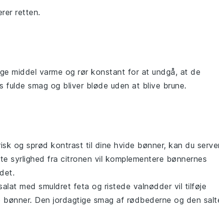
erer retten.
ruge middel varme og rør konstant for at undgå, at de
es fulde smag og bliver bløde uden at blive brune.
frisk og sprød kontrast til dine
hvide bønner
, kan du serve
tte syrlighed fra citronen vil komplementere bønnernes
det.
alat
med smuldret feta og ristede valnødder vil tilføje
e bønner
. Den jordagtige smag af rødbederne og den salt