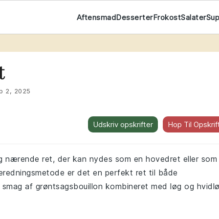
Aftensmad
Desserter
Frokost
Salater
Su
t
t
p 2, 2025
Udskriv opskrifter
Hop Til Opskrif
og nærende ret, der kan nydes som en hovedret eller som
beredningsmetode er det en perfekt ret til både
ge smag af grøntsagsbouillon kombineret med løg og hvidl