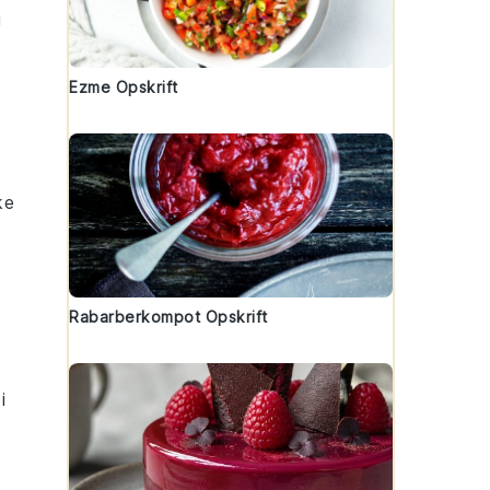
g
Ezme Opskrift
ke
Rabarberkompot Opskrift
i