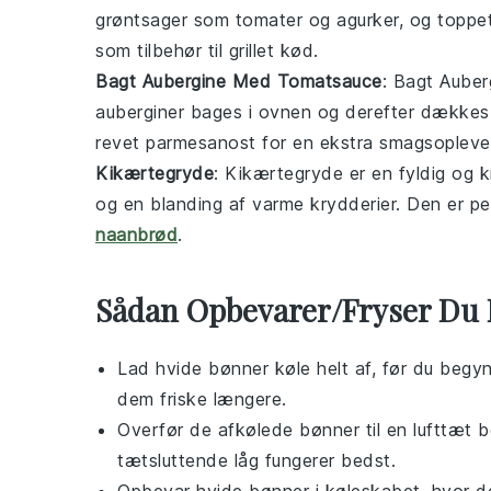
grøntsager som tomater og agurker, og toppet 
som tilbehør til
grillet kød
.
Bagt Aubergine Med Tomatsauce
: Bagt Aube
auberginer
bages i ovnen og derefter dækkes 
revet parmesanost for en ekstra smagsopleve
Kikærtegryde
: Kikærtegryde er en fyldig og 
og en blanding af varme krydderier. Den er 
naanbrød
.
Sådan Opbevarer/Fryser Du
Lad
hvide bønner
køle helt af, før du beg
dem friske længere.
Overfør de afkølede
bønner
til en lufttæt 
tætsluttende låg fungerer bedst.