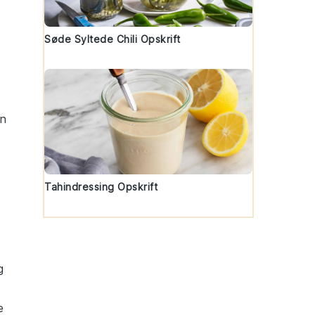
Søde Syltede Chili Opskrift
en
Tahindressing Opskrift
g
e