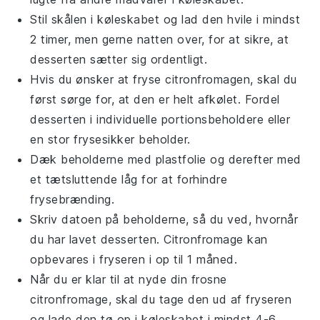
Stil skålen i køleskabet og lad den hvile i mindst
2 timer, men gerne natten over, for at sikre, at
desserten sætter sig ordentligt.
Hvis du ønsker at fryse
citronfromagen
, skal du
først sørge for, at den er helt afkølet. Fordel
desserten i individuelle portionsbeholdere eller
en stor frysesikker beholder.
Dæk beholderne med plastfolie og derefter med
et tætsluttende låg for at forhindre
frysebrænding.
Skriv datoen på beholderne, så du ved, hvornår
du har lavet desserten.
Citronfromage
kan
opbevares i fryseren i op til 1 måned.
Når du er klar til at nyde din frosne
citronfromage
, skal du tage den ud af fryseren
og lade den tø op i køleskabet i mindst 4-6