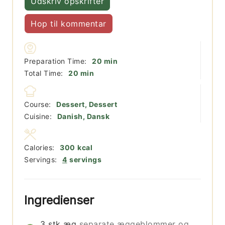
Udskriv opskrifter
Hop til kommentar
minutter
Preparation Time:
20
min
minutter
Total Time:
20
min
Course:
Dessert, Dessert
Cuisine:
Danish, Dansk
Calories:
300
kcal
Servings:
4
servings
Ingredienser
3
stk
æg
separate æggeblommer og