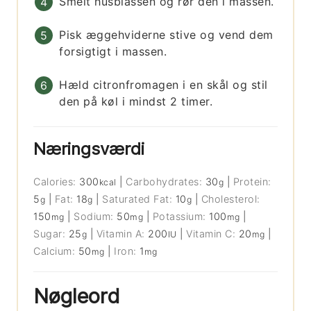
Smelt husblassen og rør den i massen.
Pisk æggehviderne stive og vend dem
forsigtigt i massen.
Hæld citronfromagen i en skål og stil
den på køl i mindst 2 timer.
Næringsværdi
Calories:
300
|
Carbohydrates:
30
|
Protein:
kcal
g
5
|
Fat:
18
|
Saturated Fat:
10
|
Cholesterol:
g
g
g
150
|
Sodium:
50
|
Potassium:
100
|
mg
mg
mg
Sugar:
25
|
Vitamin A:
200
|
Vitamin C:
20
|
g
IU
mg
Calcium:
50
|
Iron:
1
mg
mg
Nøgleord