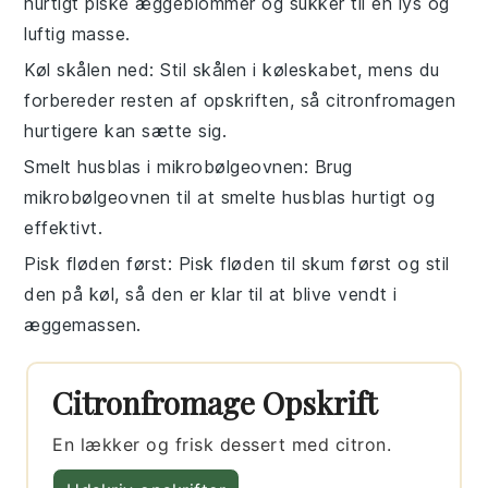
hurtigt piske
æggeblommer
og
sukker
til en lys og
luftig masse.
Køl skålen ned
: Stil skålen i køleskabet, mens du
forbereder resten af
opskriften
, så
citronfromagen
hurtigere kan sætte sig.
Smelt husblas i mikrobølgeovnen
: Brug
mikrobølgeovnen til at smelte
husblas
hurtigt og
effektivt.
Pisk fløden først
: Pisk
fløden
til skum først og stil
den på køl, så den er klar til at blive vendt i
æggemassen
.
Citronfromage Opskrift
En lækker og frisk dessert med citron.