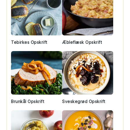
Tebirkes Opskrift
Æbleflæsk Opskrift
Brunkål Opskrift
Sveskegrød Opskrift