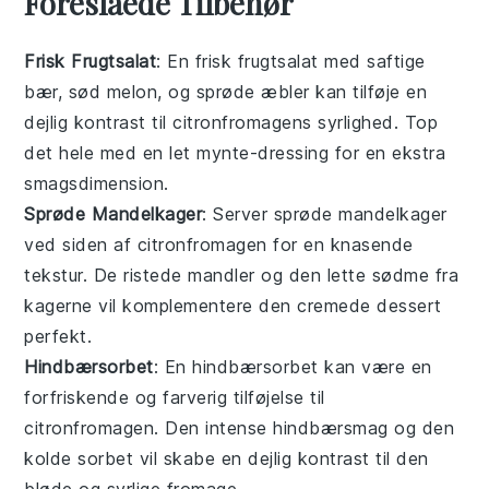
Foreslåede Tilbehør
Frisk Frugtsalat
: En
frisk frugtsalat
med
saftige
bær
,
sød melon
, og
sprøde æbler
kan tilføje en
dejlig kontrast til citronfromagens syrlighed. Top
det hele med en let
mynte-dressing
for en ekstra
smagsdimension.
Sprøde Mandelkager
: Server
sprøde mandelkager
ved siden af citronfromagen for en knasende
tekstur. De ristede
mandler
og den lette sødme fra
kagerne vil komplementere den cremede dessert
perfekt.
Hindbærsorbet
: En
hindbærsorbet
kan være en
forfriskende og farverig tilføjelse til
citronfromagen. Den intense
hindbærsmag
og den
kolde sorbet vil skabe en dejlig kontrast til den
bløde og syrlige fromage.