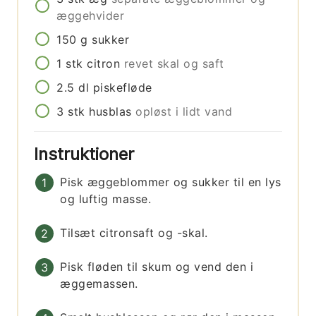
æggehvider
150
g
sukker
1
stk
citron
revet skal og saft
2.5
dl
piskefløde
3
stk
husblas
opløst i lidt vand
Instruktioner
Pisk æggeblommer og sukker til en lys
og luftig masse.
Tilsæt citronsaft og -skal.
Pisk fløden til skum og vend den i
æggemassen.