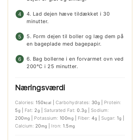
4. Lad dejen hæve tildækket i 30
minutter.
5. Form dejen til boller og læg dem på
en bageplade med bagepapir.
6. Bag bollerne i en forvarmet ovn ved
200°C i 25 minutter.
Næringsværdi
Calories:
150
|
Carbohydrates:
30
|
Protein:
kcal
g
5
|
Fat:
2
|
Saturated Fat:
0.3
|
Sodium:
g
g
g
200
|
Potassium:
100
|
Fiber:
4
|
Sugar:
1
|
mg
mg
g
g
Calcium:
20
|
Iron:
1.5
mg
mg