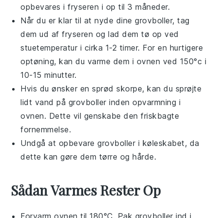
opbevares i fryseren i op til 3 måneder.
Når du er klar til at nyde dine
grovboller
, tag
dem ud af fryseren og lad dem tø op ved
stuetemperatur i cirka 1-2 timer. For en hurtigere
optøning, kan du varme dem i ovnen ved 150°c i
10-15 minutter.
Hvis du ønsker en sprød skorpe, kan du sprøjte
lidt vand på
grovboller
inden opvarmning i
ovnen. Dette vil genskabe den friskbagte
fornemmelse.
Undgå at opbevare
grovboller
i køleskabet, da
dette kan gøre dem tørre og hårde.
Sådan Varmes Rester Op
Forvarm ovnen til 180°C. Pak
grovboller
ind i