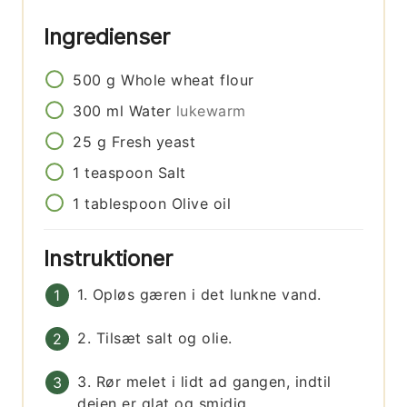
Ingredienser
500
g
Whole wheat flour
300
ml
Water
lukewarm
25
g
Fresh yeast
1
teaspoon
Salt
1
tablespoon
Olive oil
Instruktioner
1. Opløs gæren i det lunkne vand.
2. Tilsæt salt og olie.
3. Rør melet i lidt ad gangen, indtil
dejen er glat og smidig.