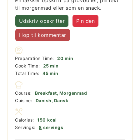
En lækker opskrift på grovboller, perfekt
til morgenmad eller som en snack.
Udskriv opskrifter
Pin den
Hop til kommentar
minutter
Preparation Time:
20
min
minutter
Cook Time:
25
min
minutter
Total Time:
45
min
Course:
Breakfast, Morgenmad
Cuisine:
Danish, Dansk
Calories:
150
kcal
Servings:
8
servings