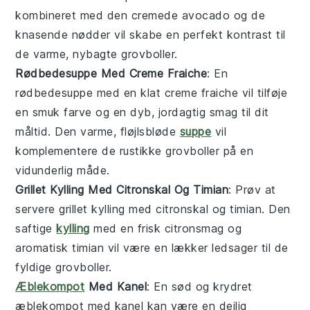
kombineret med den cremede avocado og de
knasende nødder vil skabe en perfekt kontrast til
de varme, nybagte
grovboller
.
Rødbedesuppe Med Creme Fraiche
: En
rødbedesuppe
med en klat
creme fraiche
vil tilføje
en smuk farve og en dyb, jordagtig smag til dit
måltid. Den varme, fløjlsbløde
suppe
vil
komplementere de rustikke
grovboller
på en
vidunderlig måde.
Grillet Kylling Med Citronskal Og Timian
: Prøv at
servere
grillet kylling
med
citronskal
og
timian
. Den
saftige
kylling
med en frisk citronsmag og
aromatisk timian vil være en lækker ledsager til de
fyldige
grovboller
.
Æblekompot
Med Kanel
: En sød og krydret
æblekompot
med
kanel
kan være en dejlig