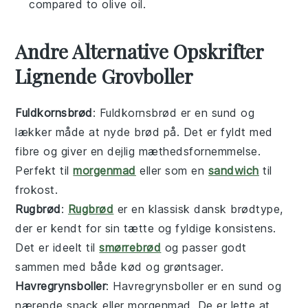
compared to olive oil.
Andre Alternative Opskrifter
Lignende Grovboller
Fuldkornsbrød
: Fuldkornsbrød er en sund og
lækker måde at nyde
brød
på. Det er fyldt med
fibre
og giver en dejlig mæthedsfornemmelse.
Perfekt til
morgenmad
eller som en
sandwich
til
frokost.
Rugbrød
:
Rugbrød
er en klassisk dansk
brød
type,
der er kendt for sin tætte og fyldige konsistens.
Det er ideelt til
smørrebrød
og passer godt
sammen med både
kød
og
grøntsager
.
Havregrynsboller
: Havregrynsboller er en sund og
nærende
snack
eller
morgenmad
. De er lette at