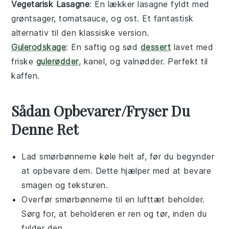
Vegetarisk Lasagne
: En lækker
lasagne
fyldt med
grøntsager
,
tomatsauce
, og
ost
. Et fantastisk
alternativ til den klassiske version.
Gulerodskage
: En saftig og sød
dessert
lavet med
friske
gulerødder
,
kanel
, og
valnødder
. Perfekt til
kaffen.
Sådan Opbevarer/Fryser Du
Denne Ret
Lad
smørbønnerne
køle helt af, før du begynder
at opbevare dem. Dette hjælper med at bevare
smagen og teksturen.
Overfør
smørbønnerne
til en lufttæt beholder.
Sørg for, at beholderen er ren og tør, inden du
fylder den.