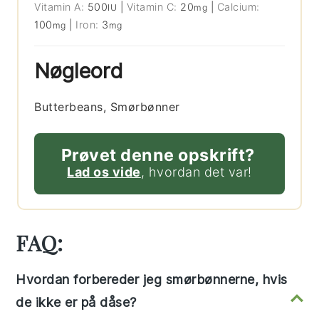
Vitamin A:
500
|
Vitamin C:
20
|
Calcium:
IU
mg
100
|
Iron:
3
mg
mg
Nøgleord
Butterbeans, Smørbønner
Prøvet denne opskrift?
Lad os vide
, hvordan det var!
FAQ:
Hvordan forbereder jeg smørbønnerne, hvis
de ikke er på dåse?