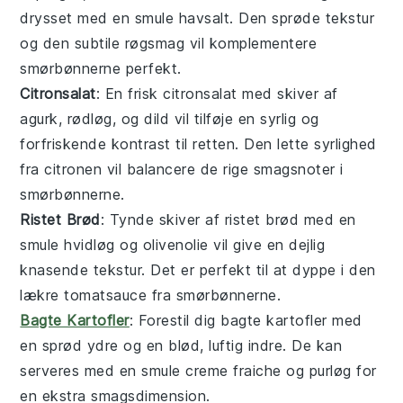
drysset med en smule havsalt. Den sprøde tekstur
og den subtile røgsmag vil komplementere
smørbønnerne perfekt.
Citronsalat
: En frisk
citronsalat
med skiver af
agurk
,
rødløg
, og
dild
vil tilføje en syrlig og
forfriskende kontrast til retten. Den lette syrlighed
fra
citronen
vil balancere de rige smagsnoter i
smørbønnerne.
Ristet Brød
: Tynde skiver af
ristet brød
med en
smule
hvidløg
og
olivenolie
vil give en dejlig
knasende tekstur. Det er perfekt til at dyppe i den
lækre tomatsauce fra smørbønnerne.
Bagte Kartofler
: Forestil dig
bagte kartofler
med
en sprød ydre og en blød, luftig indre. De kan
serveres med en smule
creme fraiche
og
purløg
for
en ekstra smagsdimension.