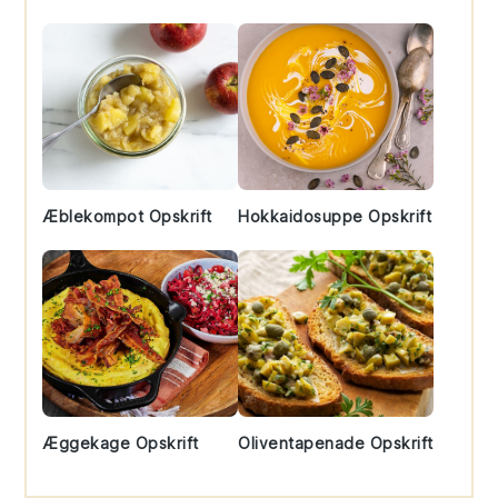
Æblekompot Opskrift
Hokkaidosuppe Opskrift
Æggekage Opskrift
Oliventapenade Opskrift