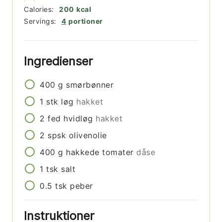
Calories:
200
kcal
Servings:
4
portioner
Ingredienser
400
g
smørbønner
1
stk
løg
hakket
2
fed
hvidløg
hakket
2
spsk
olivenolie
400
g
hakkede tomater
dåse
1
tsk
salt
0.5
tsk
peber
Instruktioner