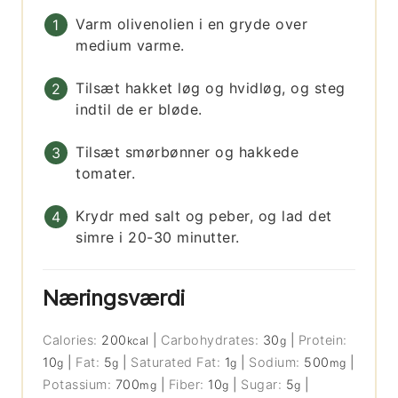
Varm olivenolien i en gryde over
medium varme.
Tilsæt hakket løg og hvidløg, og steg
indtil de er bløde.
Tilsæt smørbønner og hakkede
tomater.
Krydr med salt og peber, og lad det
simre i 20-30 minutter.
Næringsværdi
Calories:
200
|
Carbohydrates:
30
|
Protein:
kcal
g
10
|
Fat:
5
|
Saturated Fat:
1
|
Sodium:
500
|
g
g
g
mg
Potassium:
700
|
Fiber:
10
|
Sugar:
5
|
mg
g
g