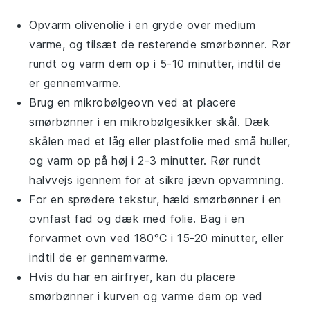
Opvarm
olivenolie
i en gryde over medium
varme, og tilsæt de resterende
smørbønner
. Rør
rundt og varm dem op i 5-10 minutter, indtil de
er gennemvarme.
Brug en mikrobølgeovn ved at placere
smørbønner
i en mikrobølgesikker skål. Dæk
skålen med et låg eller plastfolie med små huller,
og varm op på høj i 2-3 minutter. Rør rundt
halvvejs igennem for at sikre jævn opvarmning.
For en sprødere tekstur, hæld
smørbønner
i en
ovnfast fad og dæk med folie. Bag i en
forvarmet ovn ved 180°C i 15-20 minutter, eller
indtil de er gennemvarme.
Hvis du har en
airfryer
, kan du placere
smørbønner
i kurven og varme dem op ved