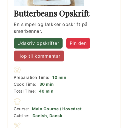
Butterbeans Opskrift
En simpel og lækker opskrift på
smørbønner.
Udskriv opskrifter
Pin den
Hop til kommentar
minutter
Preparation Time:
10
min
minutter
Cook Time:
30
min
minutter
Total Time:
40
min
Course:
Main Course / Hovedret
Cuisine:
Danish, Dansk